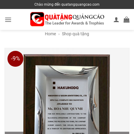
Skip
Chào mừng đến quatangquangcao.com
to
content
Home
»
Shop quà tặng
-9%