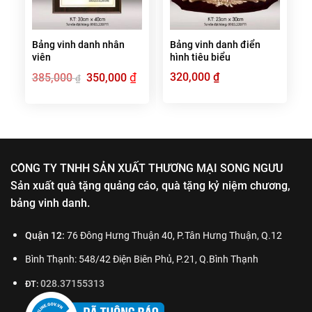
Bảng vinh danh nhân
Bảng vinh danh điển
viên
hình tiêu biểu
Giá
₫
Giá
320,000
₫
385,000
350,000
₫
gốc
hiện
là:
tại
385,000 ₫.
là:
350,000 ₫.
CÔNG TY TNHH SẢN XUẤT THƯƠNG MẠI SONG NGƯU
Sản xuất quà tặng quảng cáo, quà tặng kỷ niệm chương,
bảng vinh danh.
Quận 12:
76 Đông Hưng Thuận 40, P.Tân Hưng Thuận, Q.12
Bình Thạnh: 548/42 Điện Biên Phủ, P.21, Q.Bình Thạnh
028.37155313
ĐT: