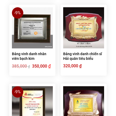
-9%
Bảng vinh danh nhân
Bảng vinh danh chiến sĩ
viên bạch kim
Hải quân tiêu biểu
Giá
₫
Giá
320,000
₫
385,000
350,000
₫
gốc
hiện
là:
tại
385,000 ₫.
là:
350,000 ₫.
-9%