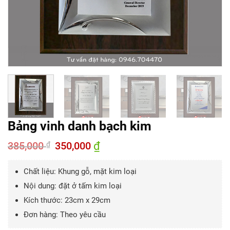
Bảng vinh danh bạch kim
385,000
Giá
350,000
₫
Giá
₫
gốc
hiện
là:
tại
385,000 ₫.
là:
Chất liệu: Khung gỗ, mặt kim loại
350,000 ₫.
Nội dung: đặt ở tấm kim loại
Kích thước: 23cm x 29cm
Đơn hàng: Theo yêu cầu