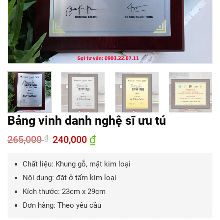
Bảng vinh danh nghệ sĩ ưu tú
265,000
Giá
240,000
₫
Giá
₫
gốc
hiện
là:
tại
265,000 ₫.
là:
Chất liệu: Khung gỗ, mặt kim loại
240,000 ₫.
Nội dung: đặt ở tấm kim loại
Kích thước: 23cm x 29cm
Đơn hàng: Theo yêu cầu