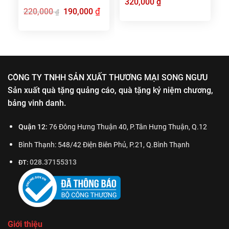
320,000
₫
Giá
₫
Giá
220,000
190,000
₫
gốc
hiện
là:
tại
220,000 ₫.
là:
190,000 ₫.
CÔNG TY TNHH SẢN XUẤT THƯƠNG MẠI SONG NGƯU
Sản xuất quà tặng quảng cáo, quà tặng kỷ niệm chương,
bảng vinh danh.
Quận 12:
76 Đông Hưng Thuận 40, P.Tân Hưng Thuận, Q.12
Bình Thạnh: 548/42 Điện Biên Phủ, P.21, Q.Bình Thạnh
028.37155313
ĐT:
Giới thiệu