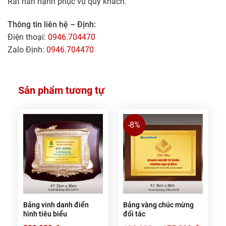
Rất hân hạnh phục vụ quý khách.
Thông tin liên hệ – Định:
Điện thoại:
0946.704470
Zalo Định:
0946.704470
Sản phẩm tương tự
-8%
Bảng vinh danh điển
Bảng vàng chúc mừng
hình tiêu biểu
đối tác