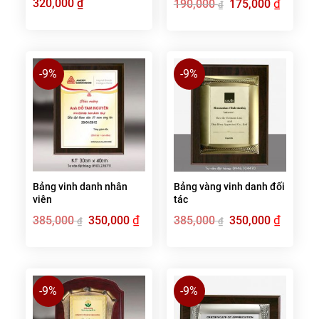
320,000
₫
Giá
₫
Giá
190,000
175,000
₫
gốc
hiện
là:
tại
190,000 ₫.
là:
175,000 ₫
-9%
-9%
Bảng vinh danh nhân
Bảng vàng vinh danh đối
viên
tác
Giá
₫
Giá
Giá
₫
Giá
385,000
350,000
385,000
350,000
₫
₫
gốc
hiện
gốc
hiện
là:
tại
là:
tại
385,000 ₫.
là:
385,000 ₫.
là:
350,000 ₫.
350,000 ₫
-9%
-9%