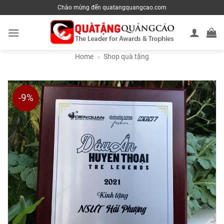
Skip
Chào mừng đến quatangquangcao.com
to
content
Home
»
Shop quà tặng
-9%