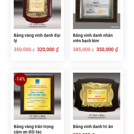
Bảng vàng vinh danh đại
Bảng vinh danh nhân
lý
viên bạch kim
Giá
₫
Giá
Giá
₫
Giá
350,000
320,000
385,000
350,000
₫
₫
gốc
hiện
gốc
hiện
là:
tại
là:
tại
350,000 ₫.
là:
385,000 ₫.
là:
320,000 ₫.
350,000 ₫
-14%
Bảng vàng trân trọng
Bảng vinh danh tri ân
cảm ơn đối tác