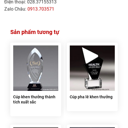
Điện thoại: 028.37155313
Zalo Châu:
0913.703571
Sản phẩm tương tự
Cúp khen thưởng thành
Cúp pha lê khen thưởng
tích xuất sắc