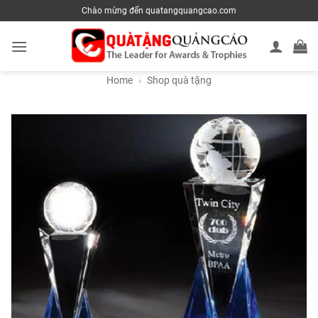
Skip
Chào mừng đến quatangquangcao.com
to
content
Home
»
Shop quà tặng