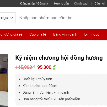
Đăng nhập / Đăng ký
Hướng dẫn
Chính sách
Câu hỏi
Tìm
kiếm:
 chương giá rẻ
Cúp pha lê
Bảng vinh danh
Ly in logo
Kỷ niệm chương hội đồng hương
115,000
Giá
95,000
₫
Giá
₫
gốc
hiện
là:
tại
115,000 ₫.
là:
Chất liệu: thủy tinh
95,000 ₫.
Kích thước: cao 20cm
Dùng làm lưu niệm, vinh danh
Đơn hàng tối thiểu: 20 sản phẩm/lần