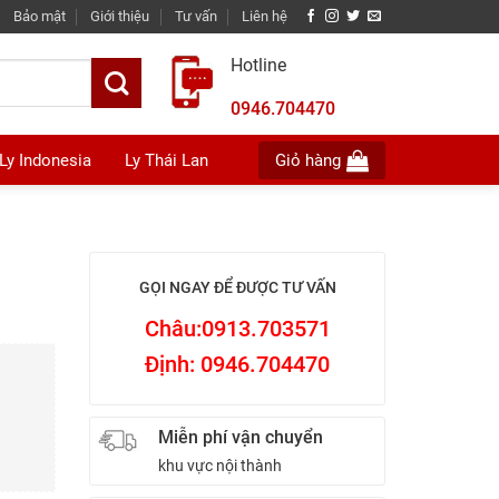
Bảo mật
Giới thiệu
Tư vấn
Liên hệ
Hotline
0946.704470
Ly Indonesia
Ly Thái Lan
Giỏ hàng
GỌI NGAY ĐỂ ĐƯỢC TƯ VẤN
Châu:0913.703571
Định: 0946.704470
Miễn phí vận chuyển
khu vực nội thành