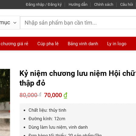
Đăng nhập / Đăng ký
Hướng dẫn
Chính sách
Câu hỏi
Tìm
kiếm:
 chương giá rẻ
Cúp pha lê
Bảng vinh danh
Ly in logo
Kỷ niệm chương lưu niệm Hội chữ
thập đỏ
80,000
Giá
70,000
₫
Giá
₫
gốc
hiện
là:
tại
80,000 ₫.
là:
Chất liệu: thủy tinh
70,000 ₫.
Đường kính: 12cm
Dùng làm lưu niệm, vinh danh
Đơn hàng tối thiểu: 20 sản phẩm/lần