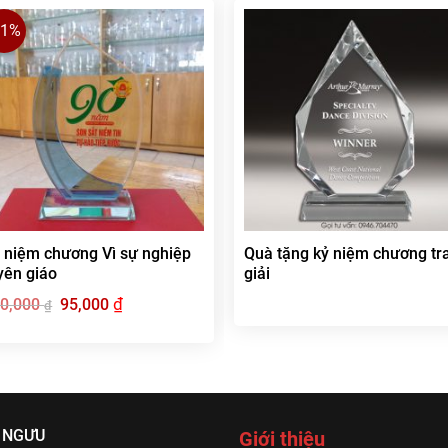
21%
 niệm chương Vì sự nghiệp
Quà tặng kỷ niệm chương tr
yên giáo
giải
Giá
₫
Giá
20,000
95,000
₫
gốc
hiện
là:
tại
120,000 ₫.
là:
95,000 ₫.
 NGƯU
Giới thiệu