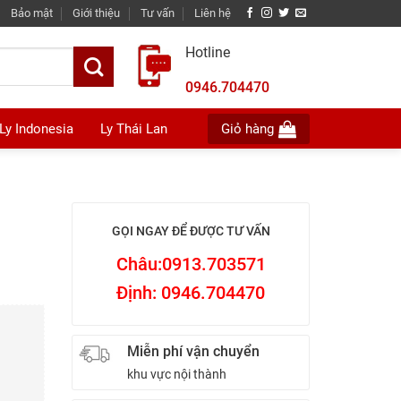
Bảo mật
Giới thiệu
Tư vấn
Liên hệ
Hotline
0946.704470
Ly Indonesia
Ly Thái Lan
Giỏ hàng
GỌI NGAY ĐỂ ĐƯỢC TƯ VẤN
Châu:0913.703571
Định: 0946.704470
Miễn phí vận chuyển
khu vực nội thành