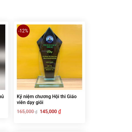
-12%
hủ
Kỷ niệm chương Hội thi Giáo
viên dạy giỏi
Giá
₫
Giá
165,000
145,000
₫
gốc
hiện
là:
tại
165,000 ₫.
là:
145,000 ₫.