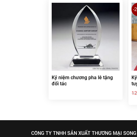
-
Kỷ niệm chương pha lê tặng
Kỷ
đối tác
tu
1
CÔNG TY TNHH SẢN XUẤT THƯƠNG MẠI SONG