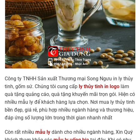
Công ty TNHH Sản xuất Thương mại Song Ngưu in ly thủy
tinh, gốm sứ. Chúng tôi cung cấp
ly thủy tinh in logo
làm
quà tặng quảng cáo, quà tặng khuyến mãi trọn gói. Hiện có
nhiều mẫu ly để khách hàng lựa chọn. Nơi mua ly thủy tinh
bền đẹp, giá rẻ, phù hợp nhiều ngành hàng và thương hiệu,
đáp ứng số lượng lớn trong thời gian nhanh nhất
Còn rất nhiều
mẫu ly
dành cho nhiều ngành hàng, Xin Quý
khách tham khảo các
mẫu ly uống bia
tại đây. Khi có nhu