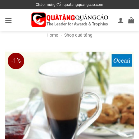
Skip
Chào mừng đến quatangquangcao.com
to
content
Home
»
Shop quà tặng
-1%