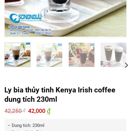
Ly bia thủy tinh Kenya Irish coffee
dung tích 230ml
42,250
Giá
42,000
₫
Giá
₫
gốc
hiện
là:
tại
42,250 ₫.
là:
– Dung tích: 230ml
42,000 ₫.