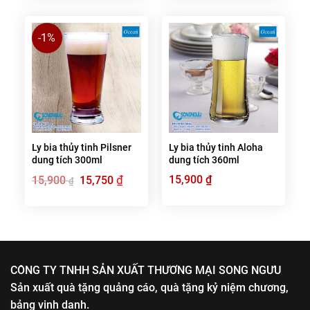
-1%
Ly bia thủy tinh Pilsner
Ly bia thủy tinh Aloha
dung tích 300ml
dung tích 360ml
Giá
₫
Giá
15,900
₫
15,900
15,750
₫
gốc
hiện
là:
tại
15,900 ₫.
là:
15,750 ₫.
CÔNG TY TNHH SẢN XUẤT THƯƠNG MẠI SONG NGƯU
Sản xuất quà tặng quảng cáo, quà tặng kỷ niệm chương,
bảng vinh danh.