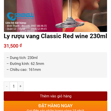
Ly rượu vang Classic Red wine 230ml
31,500
₫
– Dung tích: 230ml
– Đường kính: 62.5mm
– Chiều cao: 161mm
Số lượng
Thêm vào giỏ hàng
ĐẶT HÀNG NGAY
Gọi điện xác nhận trong vòng 15 phút