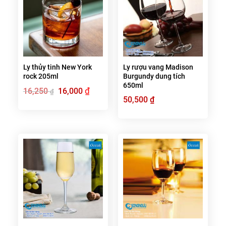
Ly thủy tinh New York
Ly rượu vang Madison
rock 205ml
Burgundy dung tích
650ml
Giá
₫
Giá
16,250
16,000
₫
gốc
hiện
50,500
₫
là:
tại
16,250 ₫.
là:
16,000 ₫.