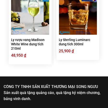
Ly rượu vang Madison
Ly Sterling Luminarc
White Wine dung tích
dung tích 300ml
210ml
25,900
₫
48,950
₫
CÔNG TY TNHH SẢN XUẤT THƯƠNG MẠI SONG NGƯU
Sản xuất quà tặng quảng cáo, quà tặng kỷ niệm chương,
bảng vinh danh.