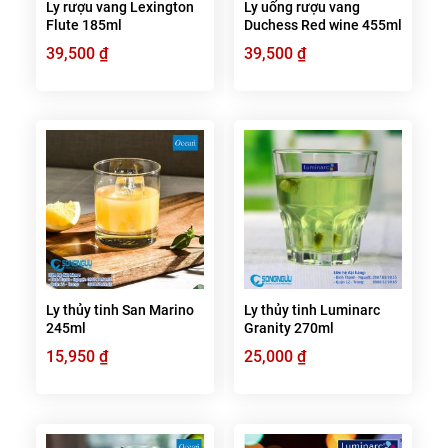
Ly rượu vang Lexington
Ly uống rượu vang
Flute 185ml
Duchess Red wine 455ml
39,500
₫
39,500
₫
Ly thủy tinh San Marino
Ly thủy tinh Luminarc
245ml
Granity 270ml
15,950
₫
25,000
₫