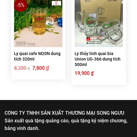
-5%
Ly quai cafe M20N dung
Ly thủy tinh quai bia
tích 320ml
Union UG-366 dung tích
500ml
Giá
₫
Giá
8,200
7,800
₫
gốc
hiện
19,900
₫
là:
tại
8,200 ₫.
là:
7,800 ₫.
CÔNG TY TNHH SẢN XUẤT THƯƠNG MẠI SONG NGƯU
Sản xuất quà tặng quảng cáo, quà tặng kỷ niệm chương,
bảng vinh danh.