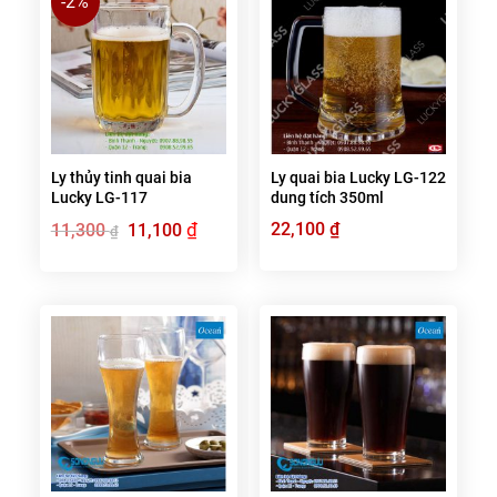
-2%
Ly thủy tinh quai bia
Ly quai bia Lucky LG-122
Lucky LG-117
dung tích 350ml
Giá
₫
Giá
22,100
₫
11,300
11,100
₫
gốc
hiện
là:
tại
11,300 ₫.
là:
11,100 ₫.