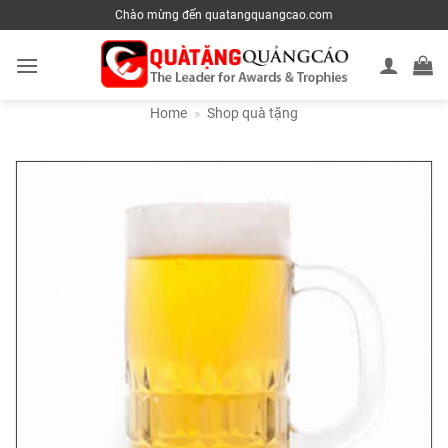
Skip
Chào mừng đến quatangquangcao.com
to
content
Home
»
Shop quà tặng