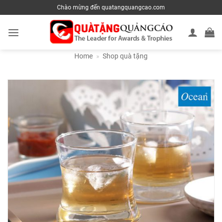
Skip
Chào mừng đến quatangquangcao.com
to
content
Home
»
Shop quà tặng