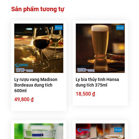
Sản phẩm tương tự
Ly rượu vang Madison
Ly bia thủy tinh Hansa
Bordeaux dung tích
dung tích 375ml
600ml
18,500
₫
49,800
₫