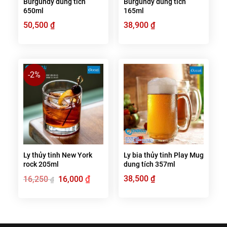
Burgundy dung tích
Burgundy dung tích
650ml
165ml
50,500
₫
38,900
₫
-2%
Ly thủy tinh New York
Ly bia thủy tinh Play Mug
rock 205ml
dung tích 357ml
Giá
₫
Giá
38,500
₫
16,250
16,000
₫
gốc
hiện
là:
tại
16,250 ₫.
là:
16,000 ₫.