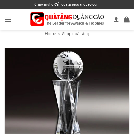
Skip
Chào mừng đến quatangquangcao.com
to
content
Home
»
Shop quà tặng