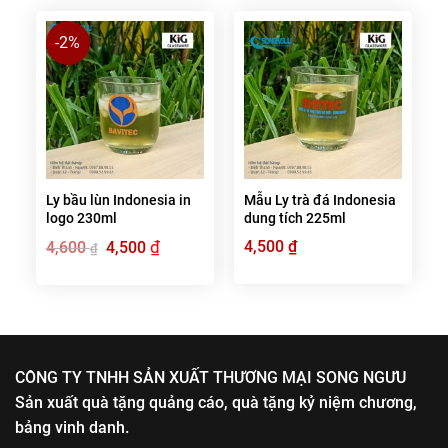
-2%
Ly bầu lùn Indonesia in
Mẫu Ly trà đá Indonesia
logo 230ml
dung tích 225ml
Giá
₫
Giá
4,500
₫
4,600
4,500
₫
gốc
hiện
là:
tại
4,600 ₫.
là:
4,500 ₫.
CÔNG TY TNHH SẢN XUẤT THƯƠNG MẠI SONG NGƯU
Sản xuất quà tặng quảng cáo, quà tặng kỷ niệm chương,
bảng vinh danh.