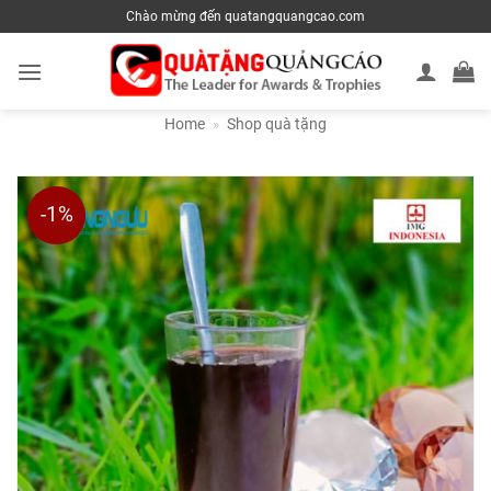
Skip
Chào mừng đến quatangquangcao.com
to
content
Home
»
Shop quà tặng
-1%