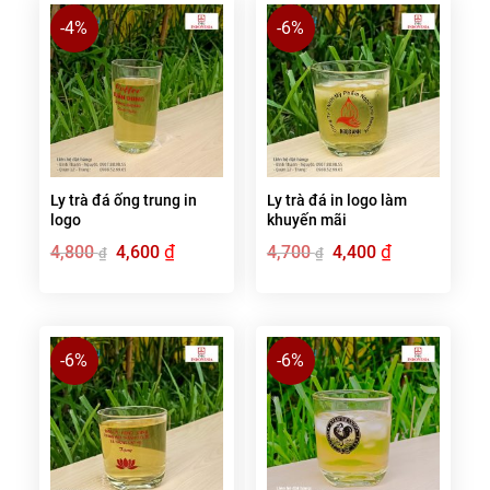
-4%
-6%
Ly trà đá ống trung in
Ly trà đá in logo làm
logo
khuyến mãi
Giá
₫
Giá
Giá
₫
Giá
4,800
4,600
4,700
4,400
₫
₫
gốc
hiện
gốc
hiện
là:
tại
là:
tại
4,800 ₫.
là:
4,700 ₫.
là:
4,600 ₫.
4,400 ₫.
-6%
-6%