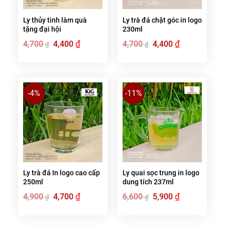
Ly thủy tinh làm quà
Ly trà đá chặt góc in logo
tặng đại hội
230ml
Giá
₫
Giá
Giá
₫
Giá
4,700
4,400
4,700
4,400
₫
₫
gốc
hiện
gốc
hiện
là:
tại
là:
tại
4,700 ₫.
là:
4,700 ₫.
là:
4,400 ₫.
4,400 ₫.
-4%
-11%
Ly trà đá In logo cao cấp
Ly quai sọc trung in logo
250ml
dung tích 237ml
Giá
₫
Giá
Giá
₫
Giá
4,900
4,700
6,600
5,900
₫
₫
gốc
hiện
gốc
hiện
là:
tại
là:
tại
4,900 ₫.
là:
6,600 ₫.
là:
4,700 ₫.
5,900 ₫.