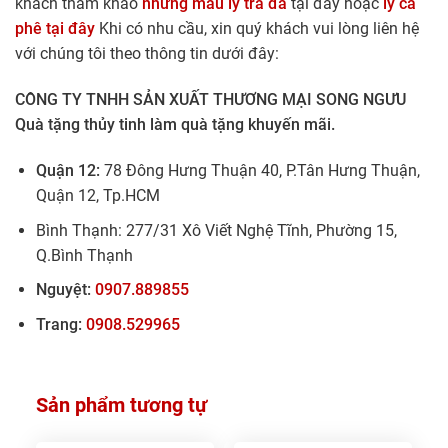
khách tham khảo
những mẫu ly trà đá
tại đây hoặc
ly cà
phê tại đây
Khi có nhu cầu, xin quý khách vui lòng liên hệ
với chúng tôi theo thông tin dưới đây:
CÔNG TY TNHH SẢN XUẤT THƯƠNG MẠI SONG NGƯU
Quà tặng thủy tinh làm quà tặng khuyến mãi.
Quận 12:
78 Đông Hưng Thuận 40, P.Tân Hưng Thuận,
Quận 12, Tp.HCM
Bình Thạnh: 277/31 Xô Viết Nghệ Tĩnh, Phường 15,
Q.Bình Thạnh
Nguyệt:
0907.889855
Trang:
0908.529965
Sản phẩm tương tự