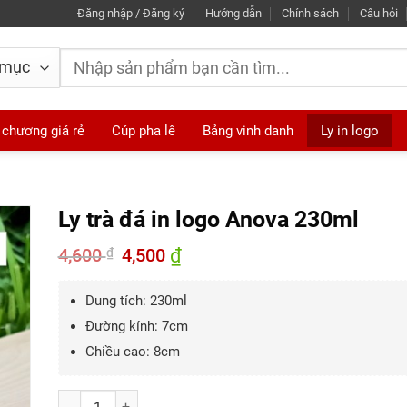
Đăng nhập / Đăng ký
Hướng dẫn
Chính sách
Câu hỏi
Tìm
kiếm:
 chương giá rẻ
Cúp pha lê
Bảng vinh danh
Ly in logo
Ly trà đá in logo Anova 230ml
4,600
Giá
4,500
₫
Giá
₫
gốc
hiện
là:
tại
4,600 ₫.
là:
Dung tích: 230ml
4,500 ₫.
Đường kính: 7cm
Chiều cao: 8cm
Số lượng