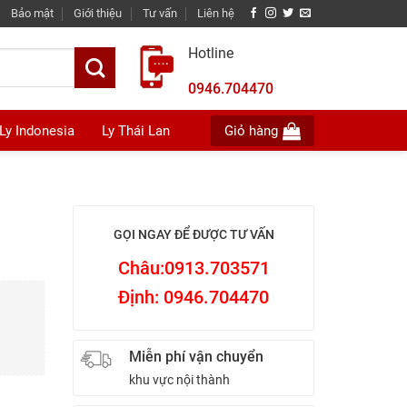
Bảo mật
Giới thiệu
Tư vấn
Liên hệ
Hotline
0946.704470
Ly Indonesia
Ly Thái Lan
Giỏ hàng
GỌI NGAY ĐỂ ĐƯỢC TƯ VẤN
Châu:0913.703571
Định: 0946.704470
Miễn phí vận chuyển
khu vực nội thành