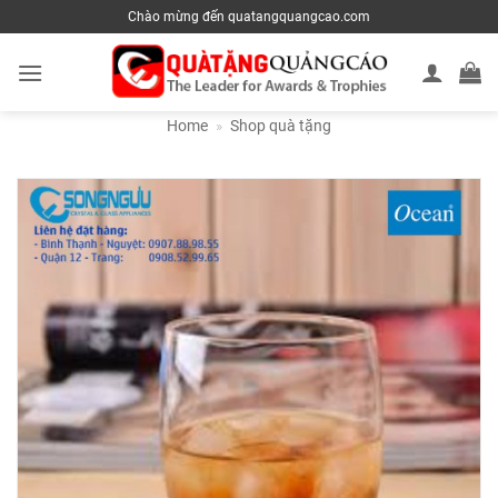
Skip
Chào mừng đến quatangquangcao.com
to
content
Home
»
Shop quà tặng