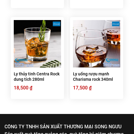
gốc
hiện
là:
tại
16,600 ₫.
là:
16,200 ₫.
Ly thủy tinh Centra Rock
Ly uống rượu mạnh
dung tích 280ml
Charisma rock 340ml
18,500
₫
17,500
₫
CÔNG TY TNHH SẢN XUẤT THƯƠNG MẠI SONG NGƯU