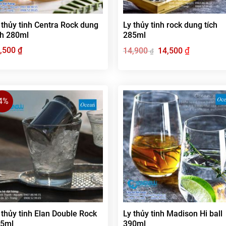
 thủy tinh Centra Rock dung
Ly thủy tinh rock dung tích
ch 280ml
285ml
,500
₫
Giá
₫
Giá
14,900
14,500
₫
gốc
hiện
là:
tại
14,900 ₫.
là:
14,500 ₫.
-4%
 thủy tinh Elan Double Rock
Ly thủy tinh Madison Hi ball
35ml
390ml