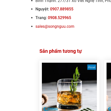
Bình Thạnh: 277/31 Xô Viết Nghệ Tĩnh, Ph
Nguyệt:
0907.889855
Trang:
0908.529965
sales@songnguu.com
Sản phẩm tương tự