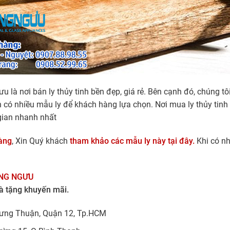
à nơi bán ly thủy tinh bền đẹp, giá rẻ. Bên cạnh đó, chúng t
n có nhiều mẫu ly để khách hàng lựa chọn. Nơi mua ly thủy tinh
 gian nhanh nhất
àng
, Xin Quý khách
tham khảo các mẫu ly này tại đây.
Khi có nh
NG NGƯU
à tặng khuyến mãi.
ưng Thuận, Quận 12, Tp.HCM