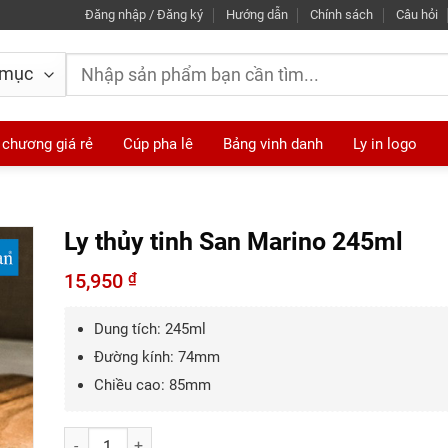
Đăng nhập / Đăng ký
Hướng dẫn
Chính sách
Câu hỏi
Tìm
kiếm:
 chương giá rẻ
Cúp pha lê
Bảng vinh danh
Ly in logo
Ly thủy tinh San Marino 245ml
15,950
₫
Dung tích: 245ml
Đường kính: 74mm
Chiều cao: 85mm
Số lượng