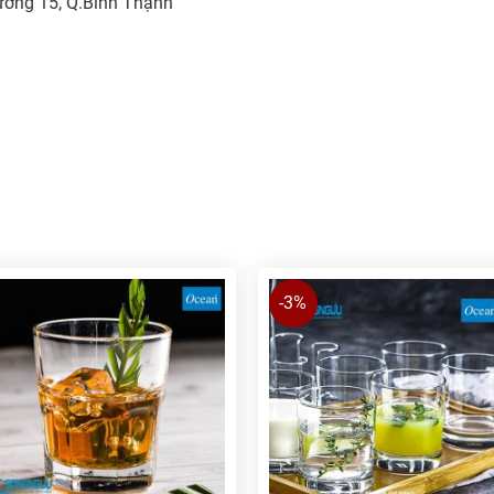
ường 15, Q.Bình Thạnh
-3%