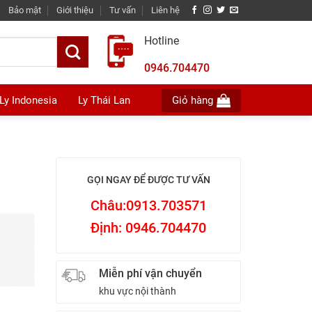
Bảo mật
Giới thiệu
Tư vấn
Liên hệ
Hotline
0946.704470
Ly Indonesia
Ly Thái Lan
Giỏ hàng
GỌI NGAY ĐỂ ĐƯỢC TƯ VẤN
Châu:0913.703571
Định: 0946.704470
Miễn phí vận chuyển
khu vực nội thành