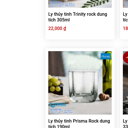
Ly thủy tinh Trinity rock dung
Ly
tích 305ml
tí
22,000
₫
18
Ly thủy tinh Prisma Rock dung
Ly
tích 190ml
3