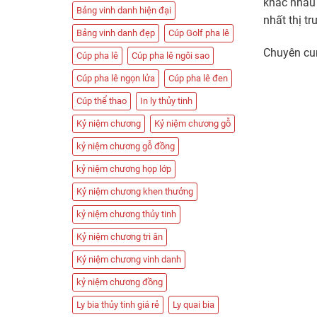
khác nhau 
Bảng vinh danh hiện đại
nhất thị tr
Bảng vinh danh đẹp
Cúp Golf pha lê
Chuyên cun
Cúp pha lê
Cúp pha lê ngôi sao
Cúp pha lê ngọn lửa
Cúp pha lê đen
Cúp thể thao
In ly thủy tinh
Kỷ niệm chương
Kỷ niệm chương gỗ
kỷ niệm chương gỗ đồng
kỷ niệm chương họp lớp
Kỷ niệm chương khen thưởng
kỷ niệm chương thủy tinh
Kỷ niệm chương tri ân
Kỷ niệm chương vinh danh
kỷ niệm chương đồng
Ly bia thủy tinh giá rẻ
Ly quai bia