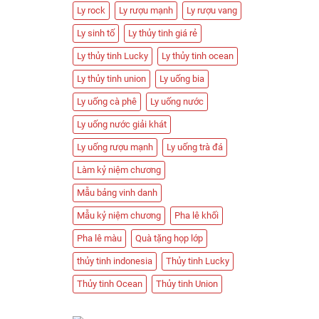
Ly rock
Ly rượu mạnh
Ly rượu vang
Ly sinh tố
Ly thủy tinh giá rẻ
Ly thủy tinh Lucky
Ly thủy tinh ocean
Ly thủy tinh union
Ly uống bia
Ly uống cà phê
Ly uống nước
Ly uống nước giải khát
Ly uống rượu mạnh
Ly uống trà đá
Làm kỷ niệm chương
Mẫu bảng vinh danh
Mẫu kỷ niệm chương
Pha lê khối
Pha lê màu
Quà tặng họp lớp
thủy tinh indonesia
Thủy tinh Lucky
Thủy tinh Ocean
Thủy tinh Union