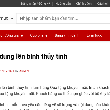
Đăng nhập / Đăng ký
Hướng dẫn
Chính sách
Câu hỏi
Tìm
kiếm:
 chương giá rẻ
Cúp pha lê
Bảng vinh danh
Ly in logo
 dung lên bình thủy tinh
1/08/2021
BY
ADMIN
g lên bình thủy tinh làm hàng Quà tặng khuyến mãi, tri ân khá
uà tặng khuyến mãi. Khách hàng có thể chọn ghép với bộ 6 ly 
tinh in mẫu theo yêu cầu riêng về số lượng và nội dung của khách