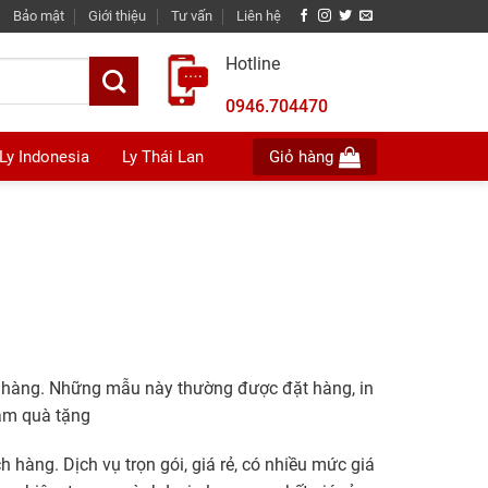
Bảo mật
Giới thiệu
Tư vấn
Liên hệ
Hotline
0946.704470
Ly Indonesia
Ly Thái Lan
Giỏ hàng
ch hàng. Những mẫu này thường được đặt hàng, in
làm quà tặng
 hàng. Dịch vụ trọn gói, giá rẻ, có nhiều mức giá