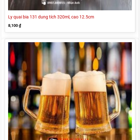
Ly quai bia 131 dung tích 320ml, cao 12.5cm
8,100
₫