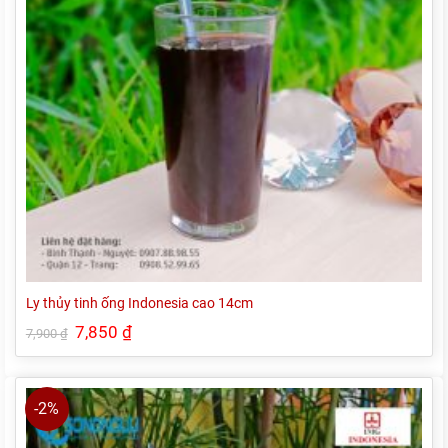
Ly thủy tinh ống Indonesia cao 14cm
Giá
7,850
₫
Giá
7,900
₫
gốc
hiện
là:
tại
7,900 ₫.
là:
7,850 ₫.
-2%