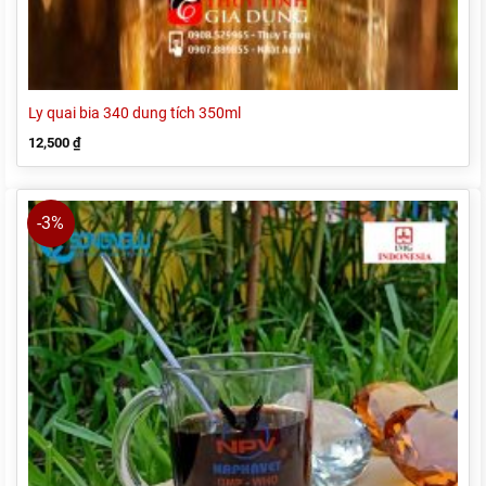
Ly quai bia 340 dung tích 350ml
12,500
₫
-3%