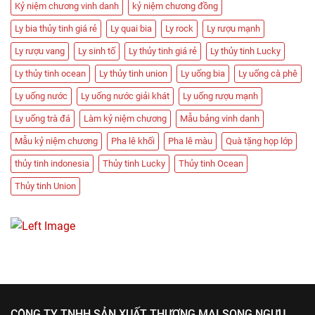
Kỷ niệm chương vinh danh
kỷ niệm chương đồng
Ly bia thủy tinh giá rẻ
Ly quai bia
Ly rock
Ly rượu mạnh
Ly rượu vang
Ly sinh tố
Ly thủy tinh giá rẻ
Ly thủy tinh Lucky
Ly thủy tinh ocean
Ly thủy tinh union
Ly uống bia
Ly uống cà phê
Ly uống nước
Ly uống nước giải khát
Ly uống rượu mạnh
Ly uống trà đá
Làm kỷ niệm chương
Mẫu bảng vinh danh
Mẫu kỷ niệm chương
Pha lê khối
Pha lê màu
Quà tặng họp lớp
thủy tinh indonesia
Thủy tinh Lucky
Thủy tinh Ocean
Thủy tinh Union
CÔNG TY TNHH SẢN XUẤT THƯƠNG MẠI SONG NGƯU