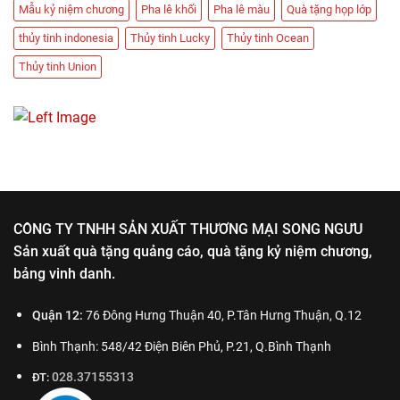
Mẫu kỷ niệm chương
Pha lê khối
Pha lê màu
Quà tặng họp lớp
thủy tinh indonesia
Thủy tinh Lucky
Thủy tinh Ocean
Thủy tinh Union
CÔNG TY TNHH SẢN XUẤT THƯƠNG MẠI SONG NGƯU
Sản xuất quà tặng quảng cáo, quà tặng kỷ niệm chương,
bảng vinh danh.
Quận 12:
76 Đông Hưng Thuận 40, P.Tân Hưng Thuận, Q.12
Bình Thạnh: 548/42 Điện Biên Phủ, P.21, Q.Bình Thạnh
028.37155313
ĐT: