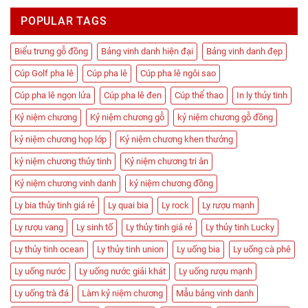
POPULAR TAGS
Biểu trưng gỗ đồng
Bảng vinh danh hiện đại
Bảng vinh danh đẹp
Cúp Golf pha lê
Cúp pha lê
Cúp pha lê ngôi sao
Cúp pha lê ngọn lửa
Cúp pha lê đen
Cúp thể thao
In ly thủy tinh
Kỷ niệm chương
Kỷ niệm chương gỗ
kỷ niệm chương gỗ đồng
kỷ niệm chương họp lớp
Kỷ niệm chương khen thưởng
kỷ niệm chương thủy tinh
Kỷ niệm chương tri ân
Kỷ niệm chương vinh danh
kỷ niệm chương đồng
Ly bia thủy tinh giá rẻ
Ly quai bia
Ly rock
Ly rượu mạnh
Ly rượu vang
Ly sinh tố
Ly thủy tinh giá rẻ
Ly thủy tinh Lucky
Ly thủy tinh ocean
Ly thủy tinh union
Ly uống bia
Ly uống cà phê
Ly uống nước
Ly uống nước giải khát
Ly uống rượu mạnh
Ly uống trà đá
Làm kỷ niệm chương
Mẫu bảng vinh danh