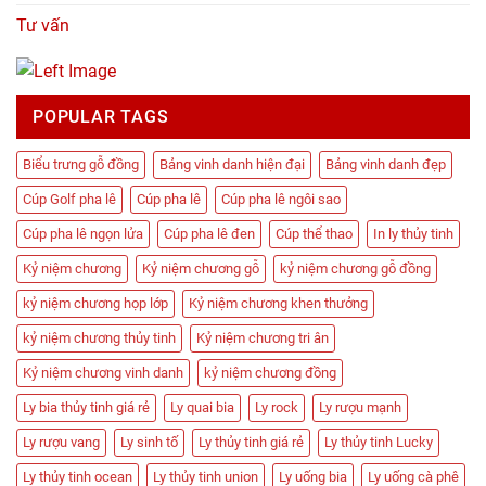
Tư vấn
POPULAR TAGS
Biểu trưng gỗ đồng
Bảng vinh danh hiện đại
Bảng vinh danh đẹp
Cúp Golf pha lê
Cúp pha lê
Cúp pha lê ngôi sao
Cúp pha lê ngọn lửa
Cúp pha lê đen
Cúp thể thao
In ly thủy tinh
Kỷ niệm chương
Kỷ niệm chương gỗ
kỷ niệm chương gỗ đồng
kỷ niệm chương họp lớp
Kỷ niệm chương khen thưởng
kỷ niệm chương thủy tinh
Kỷ niệm chương tri ân
Kỷ niệm chương vinh danh
kỷ niệm chương đồng
Ly bia thủy tinh giá rẻ
Ly quai bia
Ly rock
Ly rượu mạnh
Ly rượu vang
Ly sinh tố
Ly thủy tinh giá rẻ
Ly thủy tinh Lucky
Ly thủy tinh ocean
Ly thủy tinh union
Ly uống bia
Ly uống cà phê