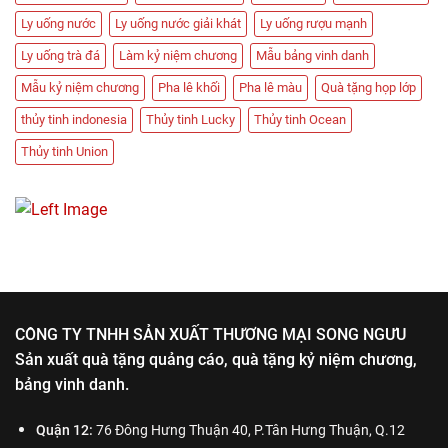
Ly uống nước
Ly uống nước giải khát
Ly uống rượu mạnh
Ly uống trà đá
Làm kỷ niệm chương
Mẫu bảng vinh danh
Mẫu kỷ niệm chương
Pha lê khối
Pha lê màu
Quà tặng họp lớp
thủy tinh indonesia
Thủy tinh Lucky
Thủy tinh Ocean
Thủy tinh Union
CÔNG TY TNHH SẢN XUẤT THƯƠNG MẠI SONG NGƯU
Sản xuất quà tặng quảng cáo, quà tặng kỷ niệm chương,
bảng vinh danh.
Quận 12:
76 Đông Hưng Thuận 40, P.Tân Hưng Thuận, Q.12