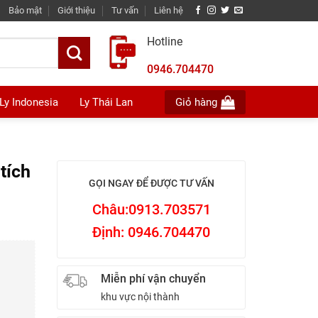
Bảo mật
Giới thiệu
Tư vấn
Liên hệ
Hotline
0946.704470
Ly Indonesia
Ly Thái Lan
Giỏ hàng
tích
GỌI NGAY ĐỂ ĐƯỢC TƯ VẤN
Châu:0913.703571
Định: 0946.704470
Miễn phí vận chuyển
khu vực nội thành