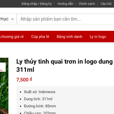
Đăng nhập / Đăng ký
Hướng dẫn
Chính sách
Câu hỏi
Tìm
kiếm:
 chương giá rẻ
Cúp pha lê
Bảng vinh danh
Ly in logo
Ly thủy tinh quai trơn in logo dung 
311ml
7,500
₫
Xuất xứ: Indonesia
Dung tích: 311ml
Đường kính: 85mm
Chiều cao: 102mm