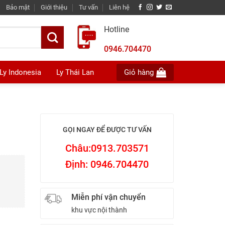
Bảo mật
Giới thiệu
Tư vấn
Liên hệ
Hotline
0946.704470
Ly Indonesia
Ly Thái Lan
Giỏ hàng
GỌI NGAY ĐỂ ĐƯỢC TƯ VẤN
Châu:0913.703571
Định: 0946.704470
Miễn phí vận chuyển
khu vực nội thành