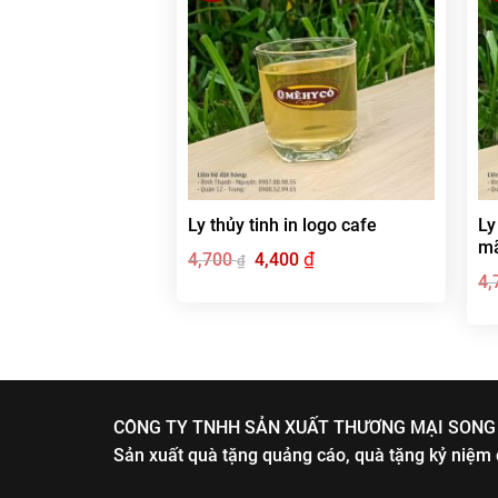
Ly thủy tinh in logo cafe
Ly
m
Giá
₫
Giá
4,700
4,400
₫
gốc
hiện
4,
là:
tại
4,700 ₫.
là:
4,400 ₫.
CÔNG TY TNHH SẢN XUẤT THƯƠNG MẠI SONG
Sản xuất quà tặng quảng cáo, quà tặng kỷ niệm