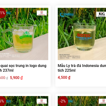
11%
 quai sọc trung in logo dung
Mẫu Ly trà đá Indonesia du
ch 237ml
tích 225ml
Giá
₫
Giá
4,500
₫
600
5,900
₫
gốc
hiện
là:
tại
6,600 ₫.
là:
5,900 ₫.
-6%
-2%