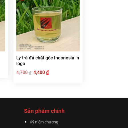
Ly trà đá chặt góc Indonesia in
logo
Giá
₫
Giá
4,700
4,400
₫
gốc
hiện
là:
tại
4,700 ₫.
là:
4,400 ₫.
Sản phẩm chính
Kỷ niệm chương