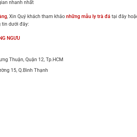
 gian nhanh nhất
àng
, Xin Quý khách tham khảo
những mẫu ly trà đá
tại đây hoặ
 tin dưới đây:
NG NGƯU
ưng Thuận, Quận 12, Tp.HCM
ường 15, Q.Bình Thạnh