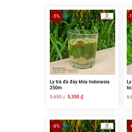
-5%
-
Ly trà đá đáy khía Indonesia
Ly
250m
tí
Giá
₫
Giá
5,650
5,350
6,
₫
gốc
hiện
là:
tại
5,650 ₫.
là:
5,350 ₫.
-6%