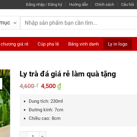
Đăng nhập / Đăng ký
Hướng dẫn
Chính sách
Câu hỏi
Tìm
kiếm:
 chương giá rẻ
Cúp pha lê
Bảng vinh danh
Ly in logo
Ly trà đá giá rẻ làm quà tặng
4,600
Giá
4,500
₫
Giá
₫
gốc
hiện
là:
tại
4,600 ₫.
là:
Dung tích: 230ml
4,500 ₫.
Đường kính: 7cm
Chiều cao: 8cm
Số lượng