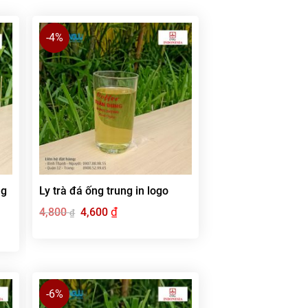
-4%
ng
Ly trà đá ống trung in logo
Giá
₫
Giá
4,800
4,600
₫
gốc
hiện
là:
tại
4,800 ₫.
là:
4,600 ₫.
-6%